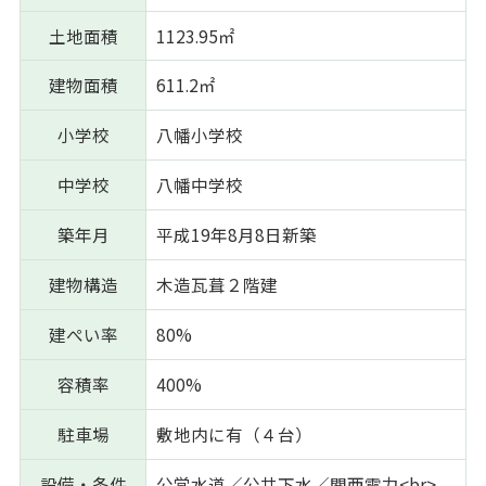
土地面積
1123.95㎡
建物面積
611.2㎡
小学校
八幡小学校
中学校
八幡中学校
築年月
平成19年8月8日新築
建物構造
木造瓦葺２階建
建ぺい率
80%
容積率
400%
駐車場
敷地内に有（４台）
設備・条件
公営水道／公共下水／関西電力<br>