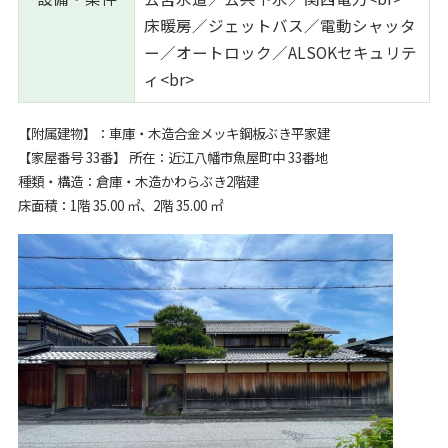
床暖房／ジェットバス／電動シャッタ
ー／オートロック／ALSOKセキュリテ
ィ<br>
【附属建物】：車庫・木造合金メッキ鋼板ぶき平家建
【家屋番号 33番】 所在：近江八幡市魚屋町中 33番地
種類・構造：倉庫・木造かわらぶき2階建
床面積：1階 35.00 ㎡、2階 35.00 ㎡